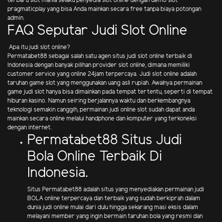
terbaru slot mania selaku penyedia slot online dengan demo slot
pragmaticplay yang bisa Anda mainkan secara free tanpa biaya potongan
admin.
FAQ Seputar Judi Slot Online
Apa itu judi slot online?
Permatabet88 sebagai salah satu agen situs judi slot online terbaik di
Indonesia dengan banyak pilihan provider slot online, dimana memiliki
customer service yang online 24jam terpercaya. Judi slot online adalah
taruhan game slot yang menggunakan uang asli rupiah. Awalnya permainan
game judi slot hanya bisa dimainkan pada tempat tertentu, seperti di tempat
hiburan kasino. Namun seiring berjalannya waktu dan berkembangnya
teknologi semakin canggih, permainan judi online slot sudah dapat anda
mainkan secara online melalui handphone dan komputer yang terkoneksi
dengan internet.
Permatabet88 Situs Judi
Bola Online Terbaik Di
Indonesia.
Situs Permatabet88 adalah situs yang menyediakan permainan judi
BOLA online terpercaya dan terbaik yang sudah berkiprah dalam
dunia judi online mulai dari dulu hingga sekarang masi eksis dalam
melayani member yang ingin bermain taruhan bola yang resmi dan