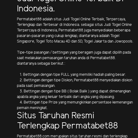
Indonesia.
Permatabet88 adalah situs Judi Togel Online Terbaik, Terpercaya,
Terlengkap dan Terbesar di Indonesia. sebagai situs Judi Togel Online
Terpercaya di Indonesia, Permatabet88 juga menyediakan beberapa
pasaran-pasaran yang cukup lengkap, diantaranya adalah Togel
Singapore, Togel Toto Macau 4D dan 5D, Togel Jakarta dan Jowopools.
Tipe-tipe pasangan / bettingan yang beragam juga dapat dipilih pada
saat melakukan pemasangan taruhan anda di Permatabet88.
diantaranya sebagai berikut :
1. Bettingan dengan tipe FULL yang memiliki hadiah paling besar.
2. Bettingan dengan tipe Diskon, Permatabet88 menyediakan diskon
pada saat pemasangan.
3. Bettingan dengan tipe BB ( Bolak Balik ) yang dapat dimenangkan
apabila angka yang keluar terbalik dari angka yang dipasang.
4. Bettingan tipe Prize yang memungkinkan persentase kemenangan
pemain meningkat.
Situs Taruhan Resmi
Terlengkap Permatabet88
Permatabet88.com merupakan situs taruhan resmi dan terlengkap