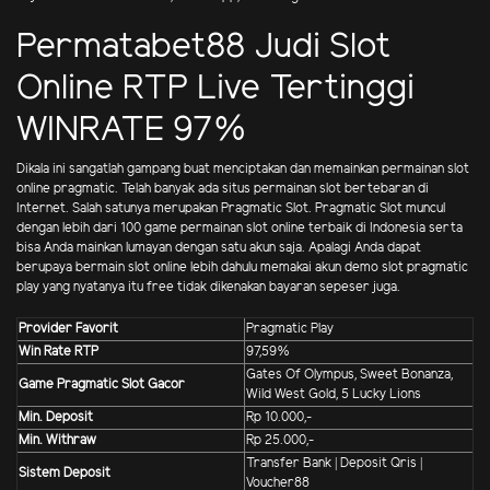
Permatabet88 Judi Slot
Online RTP Live Tertinggi
WINRATE 97%
Dikala ini sangatlah gampang buat menciptakan dan memainkan permainan slot
online pragmatic. Telah banyak ada situs permainan slot bertebaran di
Internet. Salah satunya merupakan Pragmatic Slot. Pragmatic Slot muncul
dengan lebih dari 100 game permainan slot online terbaik di Indonesia serta
bisa Anda mainkan lumayan dengan satu akun saja. Apalagi Anda dapat
berupaya bermain slot online lebih dahulu memakai akun demo slot pragmatic
play yang nyatanya itu free tidak dikenakan bayaran sepeser juga.
Provider Favorit
Pragmatic Play
Win Rate RTP
97,59%
Gates Of Olympus, Sweet Bonanza,
Game Pragmatic Slot Gacor
Wild West Gold, 5 Lucky Lions
Min. Deposit
Rp 10.000,-
Min. Withraw
Rp 25.000,-
Transfer Bank | Deposit Qris |
Sistem Deposit
Voucher88