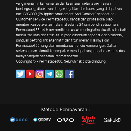
yang menjamin kenyamanan dan keamanan selama permainan
berlangsung, dibuktikan dengan legalitas dan lisensi yang didapatkan
dari PAGCOR (Philippine Amusement And Gaming Corporation).
Customer service Permatabet88 handal dan profesional siap
memberikan pelayanan maksimal selama 24 jam penuh setiap hari.
Permatabet88 telah berkomitmen untuk meningkatkan kualitas terbaik
melalui fasilitas dan fitur-fitur yang diberikan seperti video tutorial,
panduan betting, link alternatif dan fitur menarik lainnya dari
Permatabet88 yang akan membantu menuju kemenangan. Daftar
sekarang dan nikmati kesempatan mendapatkan pengalaman seru dan
menyenangkan bersama Permatabet88.
Copyright © - Permatabet88. Seluruh hak cipta dilindungi
Metode Pembayaran :