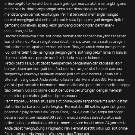
online begitu terkenal di bermacam golongan masyarakat, memanglah game
mesin slot ini tidak hanya sangat seru buat dimainkan pula dapat
mendatangkan banyak keuntungan. Perihal tersebut memanglah sangat
normal, mengingat slot online ialah salah satu tipe game judi dengan tipikal
gampang dimainkan, apalagi lebih gampang dibandingkan permainan-
permainan judi lain.
Diantara banyaknya situs slot online terbaru dan terpercaya yang tersebar
luas di internet. Pasti sangat susah buat menciptakan mana salah satu agen
slot online resmi apalagi terbaru ditahun. Bisa jadi untuk Anda para pemain
judi online telah tidak asing lagi dengan game slot yang belum lama ini banyak
digemari oleh para pemain baik itu di dunia maupun Indonesia.
Tetapi pasti saja, buat dapat memperoleh pengalaman dan kepuasan lebih
banyak dalam bermain judi slot, Anda perlu situs judi slot terbaik dan pula
terpercaya umumnya sediakan layanan judi slot lebih bermutu, salah satu
alternatif yang dapat Anda seleksi dikala ini ialah Permatabet88. Permainan
judi slot pula sediakan bermacam-macam alterasi game slot menarik sehingga
tiap pemain judi slot online dapat berupaya peruntungan dengan memilah
memainkan permainan judi slot tipe manapun.
Permatabet88 adalah situs judi slot online24jam terpercaya melayani daftar
slot online terbaru serta terlengkap. Permatabet88 selaku agen slot gacor
pragmatic play deposit via Gopay, Dana, Link Aja dan Ovo, tanpa potongan
bayaran admin. permatabet88 saat ini muncul selaku salah satu situs judi
online indonesia didukung oleh customer service handal online 24 jam serta
Anda dapat menghubungi Pragmatic Play Permatabet88 situs judi slot online
24jam terbaru via livechat, WhatsApp, dan Telegram.